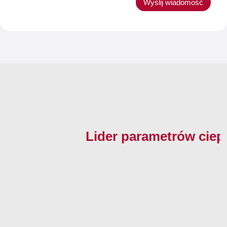
Wyślij wiadomość
Lider parametrów ciepln
Na skróty:
Ciepłe listwy
Listwy ochronne
Kontakt z nami:
Konfigurator
montażowo-
CRP
tel.
+48 32 27
Do pobrania
transportowe
Listwa ochronna
68 96