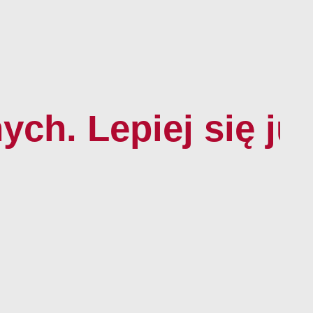
ch. Lepiej się już
68 96
50 995
50 996
lska.pl