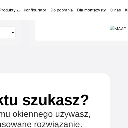
Produkty
Konfigurator
Do pobrania
Dla montażysty
O nas
K
ktu szukasz?
emu okiennego używasz,
sowane rozwiązanie.