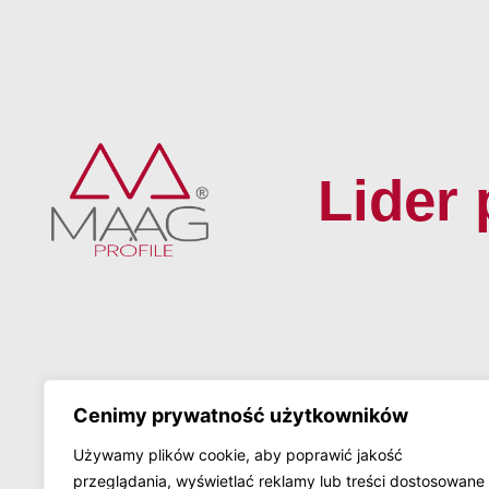
Lider 
Na skróty:
Ciepłe listwy montażowo-transportowe
Konfigurator
MAAGtherm® V - do systemu Veka
Do pobrania
MAAGtherm® Profil VG – do systemów Gealan
Cenimy prywatność użytkowników
Dla montażysty
MAAGtherm® Profil SAS – do systemów Schüco
O nas
Aluplast, Salamander, Drutex
Używamy plików cookie, aby poprawić jakość
Napisali o nas
MAAGtherm® Alu ONE – do systemów aluminow
przeglądania, wyświetlać reklamy lub treści dostosowane