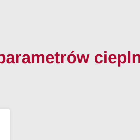
parametrów cieplny
Listwy ochronne CRP
Kontakt z nami:
Listwa ochronna CRP8, CRP11
tel.
+48 32 27 
tel.
+48 32 37 
,
fax +48 32 37 
biuro@maag-po
ych i hybrydowych