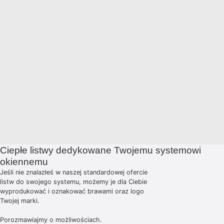
MAAGtherm® Alu
41-800 Zabrze
ONE – do
systemów
aluminowych i
hybrydowych
© 2026 MAAG Profile.
Polityka prywatności
Ciepłe listwy dedykowane Twojemu systemowi
okiennemu
Jeśli nie znalazłeś w naszej standardowej ofercie
listw do swojego systemu, możemy je dla Ciebie
wyprodukować i oznakować brawami oraz logo
Twojej marki.
Porozmawiajmy o możliwościach.